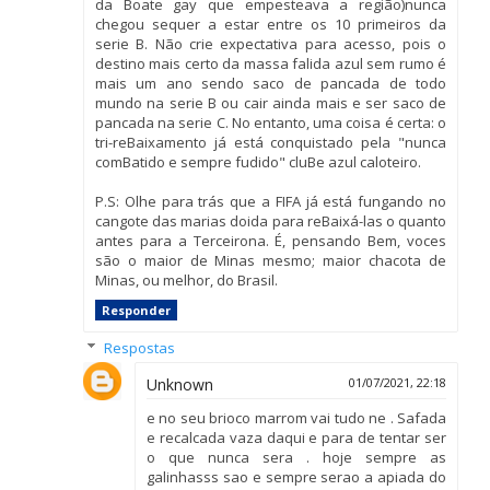
da Boate gay que empesteava a região)nunca
chegou sequer a estar entre os 10 primeiros da
serie B. Não crie expectativa para acesso, pois o
destino mais certo da massa falida azul sem rumo é
mais um ano sendo saco de pancada de todo
mundo na serie B ou cair ainda mais e ser saco de
pancada na serie C. No entanto, uma coisa é certa: o
tri-reBaixamento já está conquistado pela "nunca
comBatido e sempre fudido" cluBe azul caloteiro.
P.S: Olhe para trás que a FIFA já está fungando no
cangote das marias doida para reBaixá-las o quanto
antes para a Terceirona. É, pensando Bem, voces
são o maior de Minas mesmo; maior chacota de
Minas, ou melhor, do Brasil.
Responder
Respostas
Unknown
01/07/2021, 22:18
e no seu brioco marrom vai tudo ne . Safada
e recalcada vaza daqui e para de tentar ser
o que nunca sera . hoje sempre as
galinhasss sao e sempre serao a apiada do