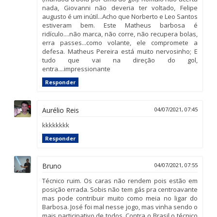
nada, Giovanni não deveria ter voltado, Felipe
augusto é um inútil...Acho que Norberto e Leo Santos
estiveram bem. Este Matheus barbosa é
ridículo....não marca, não corre, não recupera bolas,
erra passes...como volante, ele compromete a
defesa. Matheus Pereira está muito nervosinho; E
tudo que vai na direção do gol,
entra....impressionante
Responder
Aurélio Reis
04/07/2021, 07:45
kkkkkkkk
Responder
Bruno
04/07/2021, 07:55
Técnico ruim. Os caras não rendem pois estão em
posição errada. Sobis não tem gás pra centroavante
mas pode contribuir muito como meia no ligar do
Barbosa. José foi mal nesse jogo, mas vinha sendo o
mais participativo de todos. Contra o Brasil o técnico