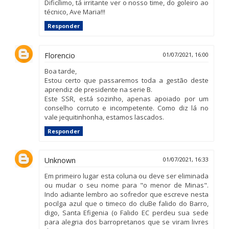
Dificílimo, tá irritante ver o nosso time, do goleiro ao
técnico, Ave Maria!!!
Responder
Florencio
01/07/2021, 16:00
Boa tarde,
Estou certo que passaremos toda a gestão deste
aprendiz de presidente na serie B.
Este SSR, está sozinho, apenas apoiado por um
conselho corruto e incompetente. Como diz lá no
vale jequitinhonha, estamos lascados.
Responder
Unknown
01/07/2021, 16:33
Em primeiro lugar esta coluna ou deve ser eliminada
ou mudar o seu nome para "o menor de Minas".
Indo adiante lembro ao sofredor que escreve nesta
pocilga azul que o timeco do cluBe falido do Barro,
digo, Santa Efigenia (o Falido EC perdeu sua sede
para alegria dos barropretanos que se viram livres