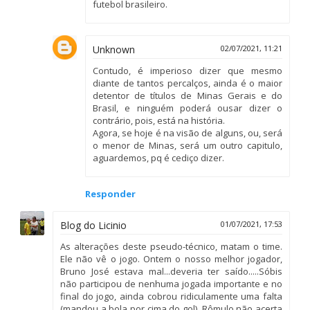
futebol brasileiro.
Unknown
02/07/2021, 11:21
Contudo, é imperioso dizer que mesmo
diante de tantos percalços, ainda é o maior
detentor de títulos de Minas Gerais e do
Brasil, e ninguém poderá ousar dizer o
contrário, pois, está na história.
Agora, se hoje é na visão de alguns, ou, será
o menor de Minas, será um outro capitulo,
aguardemos, pq é cediço dizer.
Responder
Blog do Licinio
01/07/2021, 17:53
As alterações deste pseudo-técnico, matam o time.
Ele não vê o jogo. Ontem o nosso melhor jogador,
Bruno José estava mal...deveria ter saído.....Sóbis
não participou de nenhuma jogada importante e no
final do jogo, ainda cobrou ridiculamente uma falta
(mandou a bola por cima do gol). Rômulo não acerta