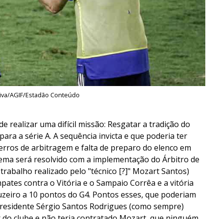
aiva/AGIF/Estadão Conteúdo
realizar uma difícil missão: Resgatar a tradição do
ara a série A. A sequência invicta e que poderia ter
erros de arbitragem e falta de preparo do elenco em
ema será resolvido com a implementação do Árbitro de
trabalho realizado pelo "técnico [?]" Mozart Santos)
pates contra o Vitória e o Sampaio Corrêa e a vitória
ruzeiro a 10 pontos do G4. Pontos esses, que poderiam
presidente Sérgio Santos Rodrigues (como sempre)
or do clube e não teria contratado Mozart, que ninguém