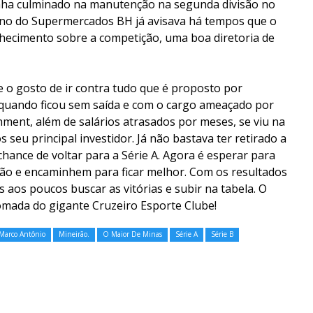
ha culminado na manutenção na segunda divisão no
dono do Supermercados BH já avisava há tempos que o
nhecimento sobre a competição, uma boa diretoria de
e o gosto de ir contra tudo que é proposto por
só quando ficou sem saída e com o cargo ameaçado por
ment, além de salários atrasados por meses, se viu na
 seu principal investidor. Já não bastava ter retirado a
chance de voltar para a Série A. Agora é esperar para
stão e encaminhem para ficar melhor. Com os resultados
aos poucos buscar as vitórias e subir na tabela. O
omada do gigante Cruzeiro Esporte Clube!
Marco Antônio
Mineirão.
O Maior De Minas
Série A
Série B