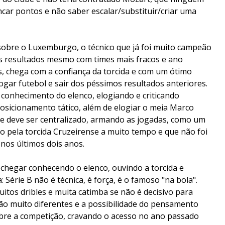
ncar pontos e não saber escalar/substituir/criar uma
obre o Luxemburgo, o técnico que já foi muito campeão
 resultados mesmo com times mais fracos e ano
, chega com a confiança da torcida e com um ótimo
ogar futebol e sair dos péssimos resultados anteriores.
 conhecimento do elenco, elogiando e criticando
posicionamento tático, além de elogiar o meia Marco
e deve ser centralizado, armando as jogadas, como um
 pela torcida Cruzeirense a muito tempo e que não foi
os últimos dois anos.
chegar conhecendo o elenco, ouvindo a torcida e
érie B não é técnica, é força, é o famoso "na bola".
itos dribles e muita catimba se não é decisivo para
B são muito diferentes e a possibilidade do pensamento
bre a competição, cravando o acesso no ano passado