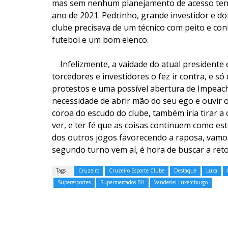
mas sem nenhum planejamento de acesso ten
ano de 2021. Pedrinho, grande investidor e 
clube precisava de um técnico com peito e co
futebol e um bom elenco.
Infelizmente,
a vaidade do atual presidente 
torcedores e investidores o fez ir contra, e 
protestos e uma possível abertura de Impeach
necessidade de abrir mão do seu ego e ouvir os
coroa do escudo do clube, também iria tirar a 
ver, e ter fé que as coisas continuem como e
dos outros jogos favorecendo a raposa, vamos 
segundo turno vem aí, é hora de buscar a ret
Tags :
Cruzeiro
Cruzeiro Esporte Clube
Destaque
Luxa
Superesportes
Supermercados BH
Vanderlei Luxemburgo