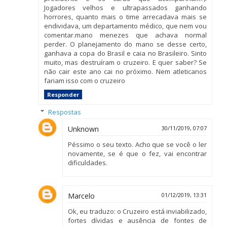
Jogadores velhos e ultrapassados ganhando
horrores, quanto mais o time arrecadava mais se
endividava, um departamento médico, que nem vou
comentar.mano menezes que achava normal
perder. O planejamento do mano se desse certo,
ganhava a copa do Brasil e caia no Brasileiro. Sinto
muito, mas destruíram o cruzeiro. E quer saber? Se
não cair este ano cai no próximo. Nem atleticanos
fariam isso com o cruzeiro
Responder
Respostas
Unknown
30/11/2019, 07:07
Péssimo o seu texto. Acho que se você o ler
novamente, se é que o fez, vai encontrar
dificuldades.
Marcelo
01/12/2019, 13:31
Ok, eu traduzo: o Cruzeiro está inviabilizado,
fortes dívidas e ausência de fontes de