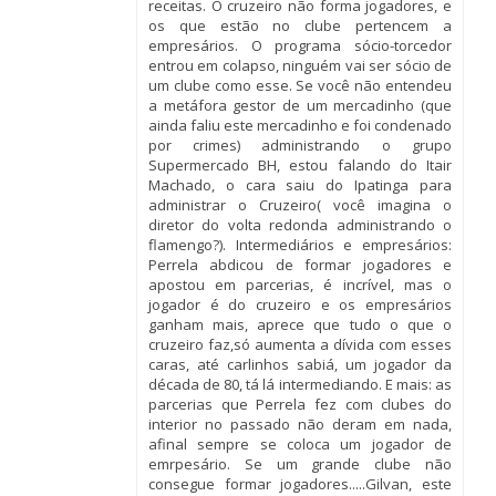
receitas. O cruzeiro não forma jogadores, e
os que estão no clube pertencem a
empresários. O programa sócio-torcedor
entrou em colapso, ninguém vai ser sócio de
um clube como esse. Se você não entendeu
a metáfora gestor de um mercadinho (que
ainda faliu este mercadinho e foi condenado
por crimes) administrando o grupo
Supermercado BH, estou falando do Itair
Machado, o cara saiu do Ipatinga para
administrar o Cruzeiro( você imagina o
diretor do volta redonda administrando o
flamengo?). Intermediários e empresários:
Perrela abdicou de formar jogadores e
apostou em parcerias, é incrível, mas o
jogador é do cruzeiro e os empresários
ganham mais, aprece que tudo o que o
cruzeiro faz,só aumenta a dívida com esses
caras, até carlinhos sabiá, um jogador da
década de 80, tá lá intermediando. E mais: as
parcerias que Perrela fez com clubes do
interior no passado não deram em nada,
afinal sempre se coloca um jogador de
emrpesário. Se um grande clube não
consegue formar jogadores.....Gilvan, este