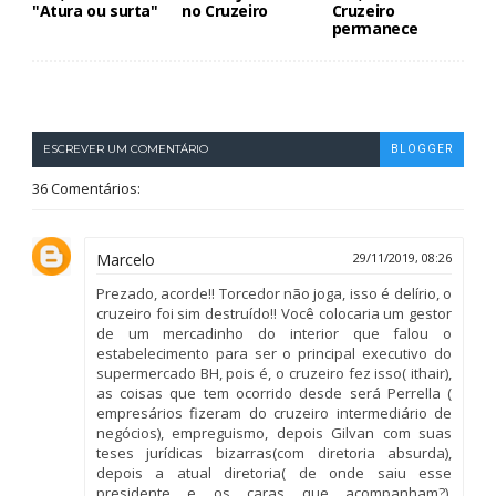
"Atura ou surta"
no Cruzeiro
Cruzeiro
permanece
ESCREVER UM COMENTÁRIO
BLOGGER
36 Comentários:
Marcelo
29/11/2019, 08:26
Prezado, acorde!! Torcedor não joga, isso é delírio, o
cruzeiro foi sim destruído!! Você colocaria um gestor
de um mercadinho do interior que falou o
estabelecimento para ser o principal executivo do
supermercado BH, pois é, o cruzeiro fez isso( ithair),
as coisas que tem ocorrido desde será Perrella (
empresários fizeram do cruzeiro intermediário de
negócios), empreguismo, depois Gilvan com suas
teses jurídicas bizarras(com diretoria absurda),
depois a atual diretoria( de onde saiu esse
presidente e os caras que acompanham?).