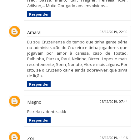
Fred, Sassá, Mano, Itair, Wagner, Perrella, Abel,
Adilson,... Muito Obrigado aos envolvidos...
Responder
Amaral
03/12/2019, 22:10
Eu sou Cruzeirense do tempo que tinha gente séria
na administração do Cruzeiro e tinha jogadores que
jogavam por amor à camisa, caso de Tostão,
Palhinha, Piazza, Raul, Nelinho, Dirceu Lopes e mais
recentemente, Sorin, Nonato, Alex e mais alguns. Por
isto, se o Cruzeiro cair e ainda sobreviver, que sirva
de lição.
Responder
Magno
05/12/2019, 07:44
Estrela cadente...kkk
Responder
Zoi
06/12/2019, 11:16