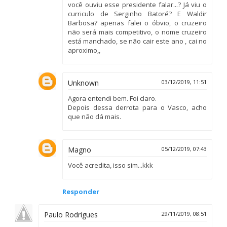
você ouviu esse presidente falar...? Já viu o
curriculo de Serginho Batoré? E Waldir
Barbosa? apenas falei o óbvio, o cruzeiro
não será mais competitivo, o nome cruzeiro
está manchado, se não cair este ano , cai no
aproximo,,
Unknown
03/12/2019, 11:51
Agora entendi bem. Foi claro.
Depois dessa derrota para o Vasco, acho
que não dá mais.
Magno
05/12/2019, 07:43
Você acredita, isso sim...kkk
Responder
Paulo Rodrigues
29/11/2019, 08:51