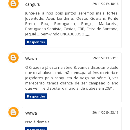
canguru
29/11/2019, 18:16
Junte-se a nós pois juntos seremos mais fortes:
Juventude, Avai, Londrina, Oeste, Guarani, Ponte
Preta, Boa, Portuguesa, Bangu, Madureira,
Portuguesa Santista, Caxias, CRB, Feira de Santana,
Jequié.....bem-vindo ENCABULOSO,,,,,,
Responder
Wawa
29/11/2019, 23:10
O Cruzeiro já está na série B, vamos disputar o título
que o cabuloso ainda não tem...parabéns diretoria e
jogadores pela conquista da vaga na série B, vcs
merecerao...temos chance de ser campeão o ano
que vem...e disputar o mundial de clubes em 2031...
Responder
Wawa
29/11/2019, 23:11
Isso é demais
Responder