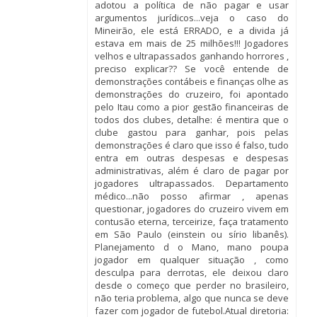
adotou a política de não pagar e usar
argumentos jurídicos...veja o caso do
Mineirão, ele está ERRADO, e a divida já
estava em mais de 25 milhões!!! Jogadores
velhos e ultrapassados ganhando horrores ,
preciso explicar?? Se você entende de
demonstrações contábeis e finanças olhe as
demonstrações do cruzeiro, foi apontado
pelo Itau como a pior gestão financeiras de
todos dos clubes, detalhe: é mentira que o
clube gastou para ganhar, pois pelas
demonstrações é claro que isso é falso, tudo
entra em outras despesas e despesas
administrativas, além é claro de pagar por
jogadores ultrapassados. Departamento
médico...não posso afirmar , apenas
questionar, jogadores do cruzeiro vivem em
contusão eterna, terceirize, faça tratamento
em São Paulo (einstein ou sírio libanês).
Planejamento d o Mano, mano poupa
jogador em qualquer situação , como
desculpa para derrotas, ele deixou claro
desde o começo que perder no brasileiro,
não teria problema, algo que nunca se deve
fazer com jogador de futebol.Atual diretoria: