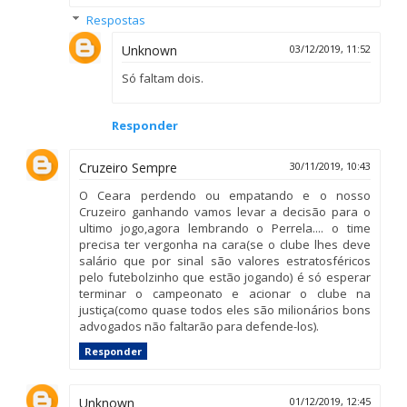
Respostas
Unknown
03/12/2019, 11:52
Só faltam dois.
Responder
Cruzeiro Sempre
30/11/2019, 10:43
O Ceara perdendo ou empatando e o nosso
Cruzeiro ganhando vamos levar a decisão para o
ultimo jogo,agora lembrando o Perrela.... o time
precisa ter vergonha na cara(se o clube lhes deve
salário que por sinal são valores estratosféricos
pelo futebolzinho que estão jogando) é só esperar
terminar o campeonato e acionar o clube na
justiça(como quase todos eles são milionários bons
advogados não faltarão para defende-los).
Responder
Unknown
01/12/2019, 12:45