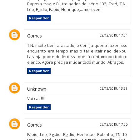
Raposa traz A.B., treinador de série "B". Fred, T.N.,
Léo, Egídio, Fábio, Henrique,... merecem.
Responder
Gomes
02/12/2019, 17:04
T.N. muito bem afastado, o Ceni já queria fazer isso
enquanto era tempo mas o tar e itair não deixou.
Laranja podre de lerdeza que já contaminou todo o
elenco. Agora precisa mudar todo mundo. Abraços.
Responder
Unknown
03/12/2019, 13:39
Vai cair!!!!!!
Responder
Gomes
03/12/2019, 17:35
Fábio, Léo, Egídio, Egídio, Henrique, Robinho, TN 10,