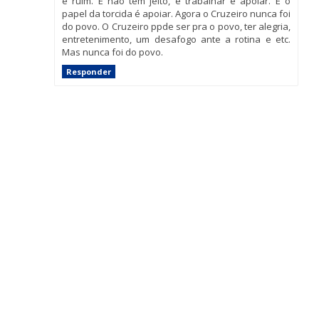
é ruim. E não tem jeito, é trabalhar e apoiar. E o
papel da torcida é apoiar. Agora o Cruzeiro nunca foi
do povo. O Cruzeiro ppde ser pra o povo, ter alegria,
entretenimento, um desafogo ante a rotina e etc.
Mas nunca foi do povo.
Responder