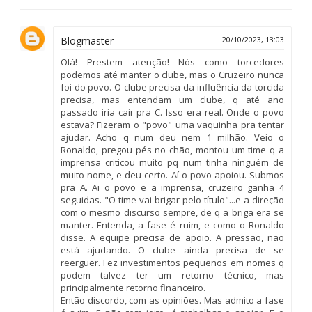
Blogmaster
20/10/2023, 13:03
Olá! Prestem atenção! Nós como torcedores
podemos até manter o clube, mas o Cruzeiro nunca
foi do povo. O clube precisa da influência da torcida
precisa, mas entendam um clube, q até ano
passado iria cair pra C. Isso era real. Onde o povo
estava? Fizeram o "povo" uma vaquinha pra tentar
ajudar. Acho q num deu nem 1 milhão. Veio o
Ronaldo, pregou pés no chão, montou um time q a
imprensa criticou muito pq num tinha ninguém de
muito nome, e deu certo. Aí o povo apoiou. Submos
pra A. Ai o povo e a imprensa, cruzeiro ganha 4
seguidas. "O time vai brigar pelo título"...e a direção
com o mesmo discurso sempre, de q a briga era se
manter. Entenda, a fase é ruim, e como o Ronaldo
disse. A equipe precisa de apoio. A pressão, não
está ajudando. O clube ainda precisa de se
reerguer. Fez investimentos pequenos em nomes q
podem talvez ter um retorno técnico, mas
principalmente retorno financeiro.
Então discordo, com as opiniões. Mas admito a fase