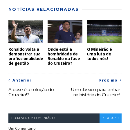
NOTÍCIAS RELACIONADAS
Ronaldo volta a
Onde está a
O Mineirão é
demonstrar sua
hombridade de
uma luta de
profissionalidade
Ronaldo na fase
todos nós!
de gestão
do Cruzeiro?
Anterior
Próximo
A base é a solução do
Um clássico para entrar
Cruzeiro!?
na história do Cruzeiro!
ESCREVER UM COMENTÁRIO
BLOGGER
Um Comentário: