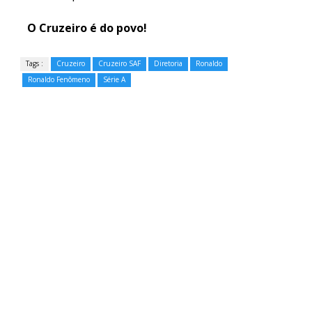
O Cruzeiro é do povo!
Tags :
Cruzeiro
Cruzeiro SAF
Diretoria
Ronaldo
Ronaldo Fenômeno
Série A