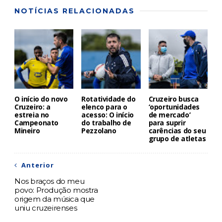
NOTÍCIAS RELACIONADAS
O início do novo
Rotatividade do
Cruzeiro busca
Cruzeiro: a
elenco para o
‘oportunidades
estreia no
acesso: O início
de mercado’
Campeonato
do trabalho de
para suprir
Mineiro
Pezzolano
carências do seu
grupo de atletas
Anterior
Nos braços do meu
povo: Produção mostra
origem da música que
uniu cruzeirenses