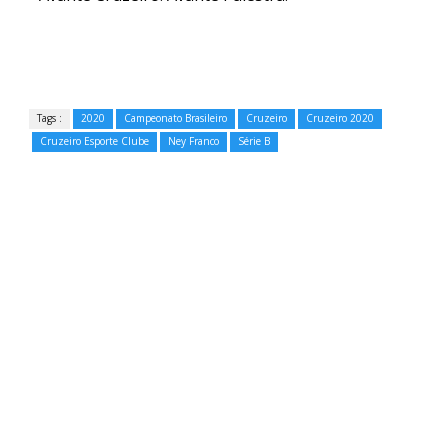
Tags :
2020
Campeonato Brasileiro
Cruzeiro
Cruzeiro 2020
Cruzeiro Esporte Clube
Ney Franco
Série B