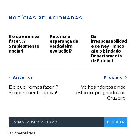
NOTÍCIAS RELACIONADAS
E o que iremos
Retorna a
Da
fazer...?
esperança da
irresponsabilidad
Simplesmente
verdadeira
e de Ney Franco
apoiar!
evolução!?
até o blindado
Departamento
de Futebol
Anterior
Próximo
E o que iremos fazer...?
Velhos hábitos ainda
Simplesmente apoiar!
estão impregnados no
Cruzeiro
ESCREVER UM COMENTÁRIO
BLOGGER
3 Comentários: