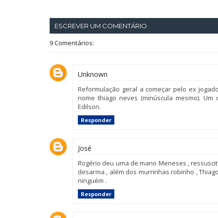
ESCREVER UM COMENTÁRIO
9 Comentários:
Unknown
Reformulação geral a começar pelo ex jogado
nome thiago neves (minúscula mesmo). Um d
Edilson.
Responder
José
Rogério deu uma de mano Meneses , ressuscito
desarma , além dos murrinhas robinho , Thia
ninguém .
Responder