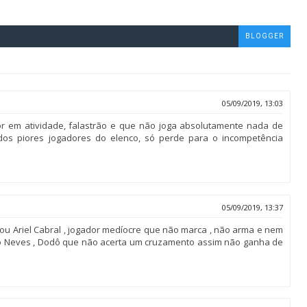
BLOGGER
05/09/2019, 13:03
r em atividade, falastrão e que não joga absolutamente nada de
os piores jogadores do elenco, só perde para o incompetência
05/09/2019, 13:37
u Ariel Cabral , jogador medíocre que não marca , não arma e nem
go Neves , Dodô que não acerta um cruzamento assim não ganha de