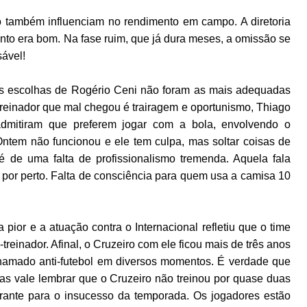
o também influenciam no rendimento em campo. A diretoria
to era bom. Na fase ruim, que já dura meses, a omissão se
sável!
as escolhas de Rogério Ceni não foram as mais adequadas
treinador que mal chegou é trairagem e oportunismo, Thiago
 admitiram que preferem jogar com a bola, envolvendo o
Ontem não funcionou e ele tem culpa, mas soltar coisas de
 de uma falta de profissionalismo tremenda. Aquela fala
e por perto. Falta de consciência para quem usa a camisa 10
or e a atuação contra o Internacional refletiu que o time
treinador. Afinal, o Cruzeiro com ele ficou mais de três anos
chamado anti-futebol em diversos momentos. É verdade que
as vale lembrar que o Cruzeiro não treinou por quase duas
ante para o insucesso da temporada. Os jogadores estão