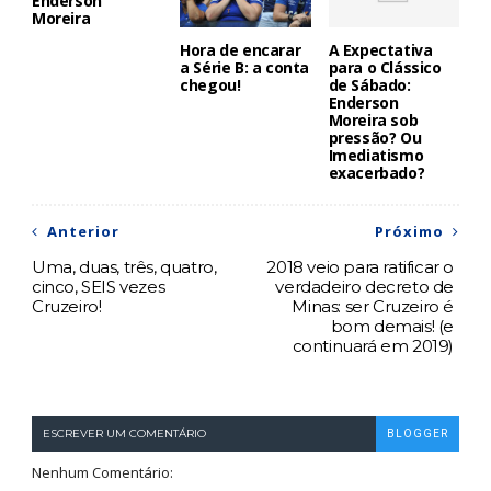
Enderson
Moreira
Hora de encarar
A Expectativa
a Série B: a conta
para o Clássico
chegou!
de Sábado:
Enderson
Moreira sob
pressão? Ou
Imediatismo
exacerbado?
Anterior
Próximo
Uma, duas, três, quatro,
2018 veio para ratificar o
cinco, SEIS vezes
verdadeiro decreto de
Cruzeiro!
Minas: ser Cruzeiro é
bom demais! (e
continuará em 2019)
ESCREVER UM COMENTÁRIO
BLOGGER
Nenhum Comentário: