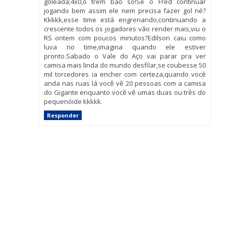
goleada;4x0,ô trem bão sô!Se o Fred continuar
jogando bem assim ele nem precisa fazer gol né?
Kkkkk,esse time está engrenando,continuando a
crescente todos os jogadores vão render mais,viu o
RS ontem com poucos minutos?Edilson caiu como
luva no time,imagina quando ele estiver
pronto.Sabado o Vale do Aço vai parar pra ver
camisa mais linda do mundo desfilar,se coubesse 50
mil torcedores ia encher com certeza,quando você
anda nas ruas lá você vê 20 pessoas com a camisa
do Gigante enquanto você vê umas duas ou três do
pequenóide kkkkk.
Responder