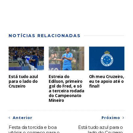
NOTÍCIAS RELACIONADAS
Está tudo azul
Estreia do
Oh meu Cruzeiro,
para o lado do
Edilson, primeiro
eu te apoio até o
Cruzeiro
gol do Fred, e só
final!
a terceira rodada
do Campeonato
Mineiro
Anterior
Próximo
Festa da torcida e boa
Está tudo azul para o
vitória: o começo para o
lado do Cruzeiro