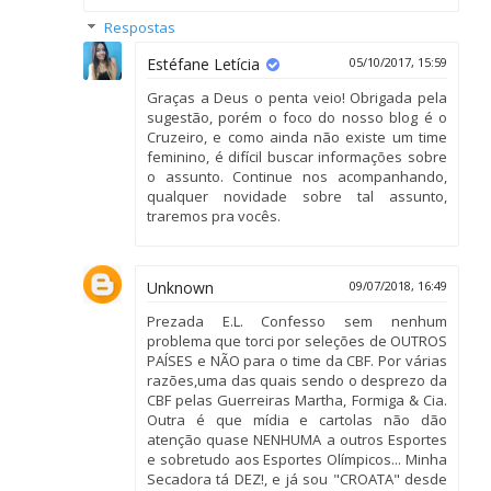
Respostas
Estéfane Letícia
05/10/2017, 15:59
Graças a Deus o penta veio! Obrigada pela
sugestão, porém o foco do nosso blog é o
Cruzeiro, e como ainda não existe um time
feminino, é difícil buscar informações sobre
o assunto. Continue nos acompanhando,
qualquer novidade sobre tal assunto,
traremos pra vocês.
Unknown
09/07/2018, 16:49
Prezada E.L. Confesso sem nenhum
problema que torci por seleções de OUTROS
PAÍSES e NÃO para o time da CBF. Por várias
razões,uma das quais sendo o desprezo da
CBF pelas Guerreiras Martha, Formiga & Cia.
Outra é que mídia e cartolas não dão
atenção quase NENHUMA a outros Esportes
e sobretudo aos Esportes Olímpicos... Minha
Secadora tá DEZ!, e já sou "CROATA" desde