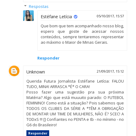
Respostas
Estéfane Letícia
05/10/2017, 15:57
Que bom que tem acompanhado nosso blog,
espero que goste de acessar nossos
conteúdos, sempre tentaremos representar
ao máximo o Maior de Minas Gerais.
Responder
Unknown
21/09/2017, 15:12
Querida Futura Jornalista Estéfane Letícia: FALOU
TUDO, MINA! ARRASCA *É* O CARA!
Posso fazer uma sugestão pra sua próxima
Matéria? Algo que está muuuito parado: O FUTEBOL
FEMININO! Como está a situação? Pois sabemos que
TODOS OS CLUBES DA SÉRIE A *TÊM A OBRIGAÇÃO
DE MONTAR UM TIME DE MULHERES, NÂO É? SCEC! A
TODxS !!! [] Confiantes no PENTA e tb - no mínimo - no
G6 do Brasileiro!
Responder