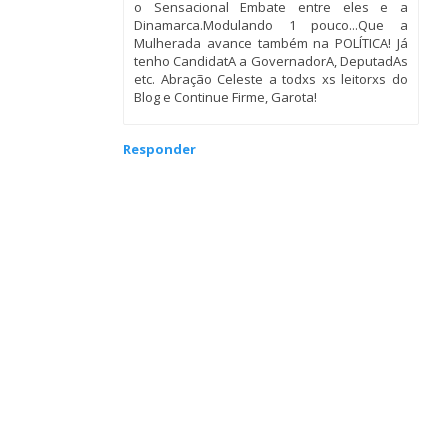
o Sensacional Embate entre eles e a
Dinamarca.Modulando 1 pouco...Que a
Mulherada avance também na POLÍTICA! Já
tenho CandidatA a GovernadorA, DeputadAs
etc. Abração Celeste a todxs xs leitorxs do
Blog e Continue Firme, Garota!
Responder