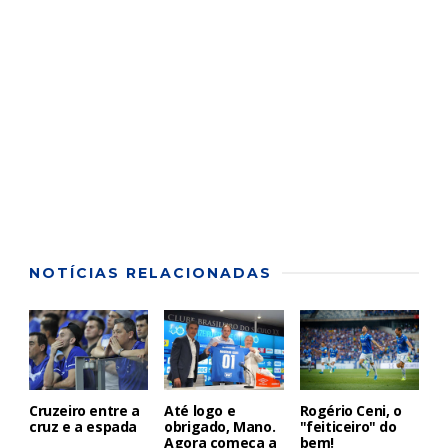
NOTÍCIAS RELACIONADAS
Cruzeiro entre a
Até logo e
Rogério Ceni, o
cruz e a espada
obrigado, Mano.
"feiticeiro" do
Agora começa a
bem!