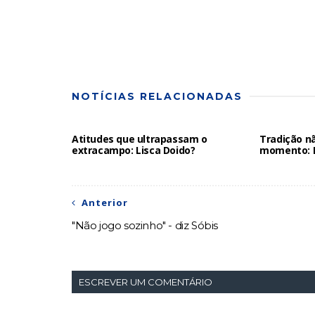
NOTÍCIAS RELACIONADAS
Atitudes que ultrapassam o
Tradição n
extracampo: Lisca Doido?
momento: N
Anterior
"Não jogo sozinho" - diz Sóbis
ESCREVER UM COMENTÁRIO